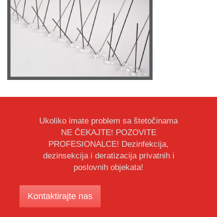
Ukoliko imate problem sa štetočinama
NE ČEKAJTE! POZOVITE
PROFESIONALCE! Dezinfekcija,
dezinsekcija i deratizacija privatnih i
poslovnih objekata!
Kontaktirajte nas