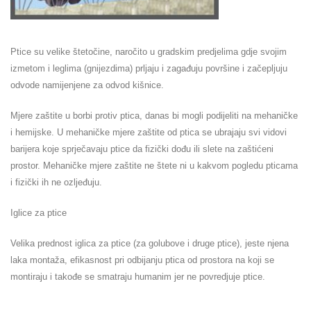
Ptice su velike štetočine, naročito u gradskim predjelima gdje svojim
izmetom i leglima (gnijezdima) prljaju i zagađuju površine i začepljuju
odvode namijenjene za odvod kišnice.
Mjere zaštite u borbi protiv ptica, danas bi mogli podijeliti na mehaničke
i hemijske. U mehaničke mjere zaštite od ptica se ubrajaju svi vidovi
barijera koje sprječavaju ptice da fizički dođu ili slete na zaštićeni
prostor. Mehaničke mjere zaštite ne štete ni u kakvom pogledu pticama
i fizički ih ne ozljeđuju.
Iglice za ptice
Velika prednost iglica za ptice (za golubove i druge ptice), jeste njena
laka montaža, efikasnost pri odbijanju ptica od prostora na koji se
montiraju i takođe se smatraju humanim jer ne povredjuje ptice.