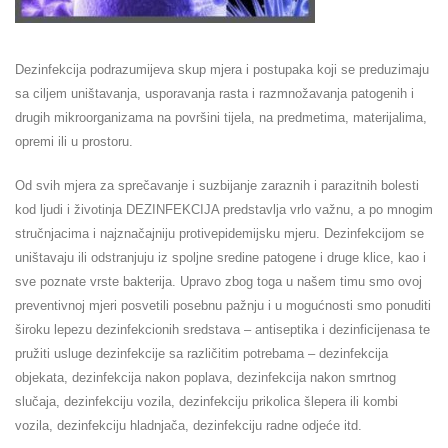
Dezinfekcija podrazumijeva skup mjera i postupaka koji se preduzimaju
sa ciljem uništavanja, usporavanja rasta i razmnožavanja patogenih i
drugih mikroorganizama na površini tijela, na predmetima, materijalima,
opremi ili u prostoru.
Od svih mjera za sprečavanje i suzbijanje zaraznih i parazitnih bolesti
kod ljudi i životinja DEZINFEKCIJA predstavlja vrlo važnu, a po mnogim
stručnjacima i najznačajniju protivepidemijsku mjeru. Dezinfekcijom se
uništavaju ili odstranjuju iz spoljne sredine patogene i druge klice, kao i
sve poznate vrste bakterija. Upravo zbog toga u našem timu smo ovoj
preventivnoj mjeri posvetili posebnu pažnju i u mogućnosti smo ponuditi
široku lepezu dezinfekcionih sredstava – antiseptika i dezinficijenasa te
pružiti usluge dezinfekcije sa različitim potrebama – dezinfekcija
objekata, dezinfekcija nakon poplava, dezinfekcija nakon smrtnog
slučaja, dezinfekciju vozila, dezinfekciju prikolica šlepera ili kombi
vozila, dezinfekciju hladnjača, dezinfekciju radne odjeće itd.