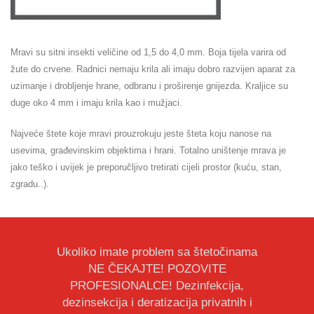
Mravi su sitni insekti veličine od 1,5 do 4,0 mm. Boja tijela varira od
žute do crvene. Radnici nemaju krila ali imaju dobro razvijen aparat za
uzimanje i drobljenje hrane, odbranu i proširenje gnijezda. Kraljice su
duge oko 4 mm i imaju krila kao i mužjaci.
Najveće štete koje mravi prouzrokuju jeste šteta koju nanose na
usevima, građevinskim objektima i hrani. Totalno uništenje mrava je
jako teško i uvijek je preporučljivo tretirati cijeli prostor (kuću, stan,
zgradu..).
Ukoliko imate problem sa štetočinama
NE ČEKAJTE! POZOVITE
PROFESIONALCE! Dezinfekcija,
dezinsekcija i deratizacija privatnih i